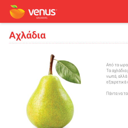
Αχλάδια
Από τα ωρα
Τα αχλάδια
νωπά, αλλά 
εξαιρετικά 
Πάντα να τα