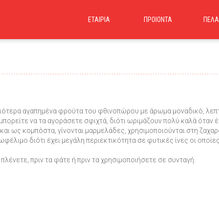
Jump to navigation
ΕΤΑΙΡΙΑ
ΠΡΟΙΟΝΤΑ
ΠΕΛΑ
ιότερα αγαπημένα φρούτα του φθινοπώρου με άρωμα μοναδικό, λεπτή κ
 μπορείτε να τα αγοράσετε σφιχτά, διότι ωριμάζουν πολύ καλά όταν 
και ως κομπόστα, γίνονται μαρμελάδες, χρησιμοποιούνται στη ζαχαροπ
ωφέλιμο διότι έχει μεγάλη περιεκτικότητα σε φυτικές ίνες οι οποίε
 πλένετε, πριν τα φάτε ή πριν τα χρησιμοποιήσετε σε συνταγή.